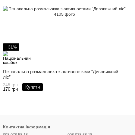
−31%
Пізнавальна розмальовка з активностями “Дивовижний
ліс”
245 грн
Купити
170 грн
Контактна інформація
098 078-58-18
098 078-58-18