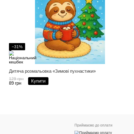
−31%
Дитяча розмальовка «Зимові пухнастики»
129 грн
Купити
89 грн
Приймаємо до оплати