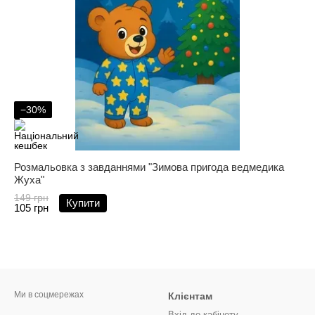
−30%
Розмальовка з завданнями "Зимова пригода ведмедика
Жуха"
149 грн
Купити
105 грн
Ми в соцмережах
Клієнтам
Вхід до кабінету