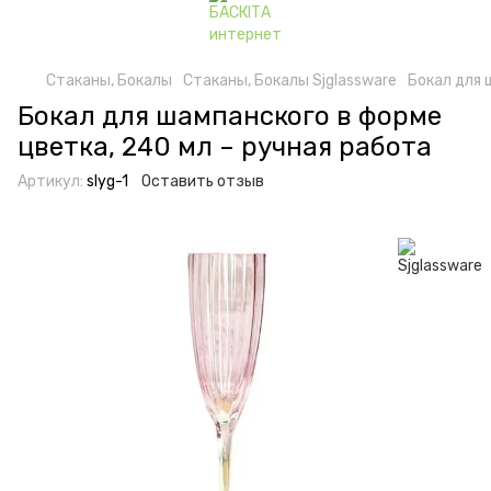
Стаканы, Бокалы
Стаканы, Бокалы Sjglassware
Бокал для 
Бокал для шампанского в форме
цветка, 240 мл – ручная работа
Артикул:
slyg-1
Оставить отзыв