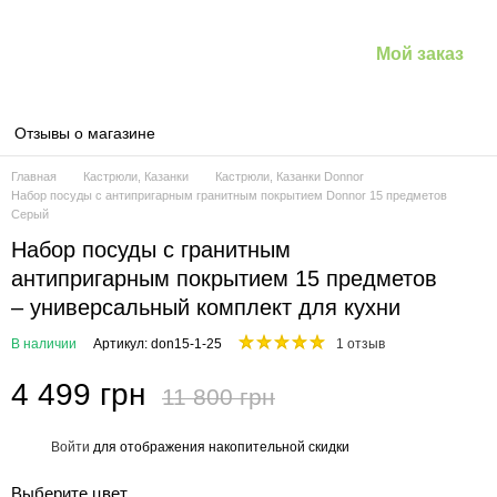
Мой заказ
Отзывы о магазине
Главная
Кастрюли, Казанки
Кастрюли, Казанки Donnor
Набор посуды с антипригарным гранитным покрытием Donnor 15 предметов
Серый
Набор посуды с гранитным
антипригарным покрытием 15 предметов
– универсальный комплект для кухни
В наличии
Артикул: don15-1-25
1 отзыв
4 499 грн
11 800 грн
Войти
для отображения накопительной скидки
%
Выберите цвет