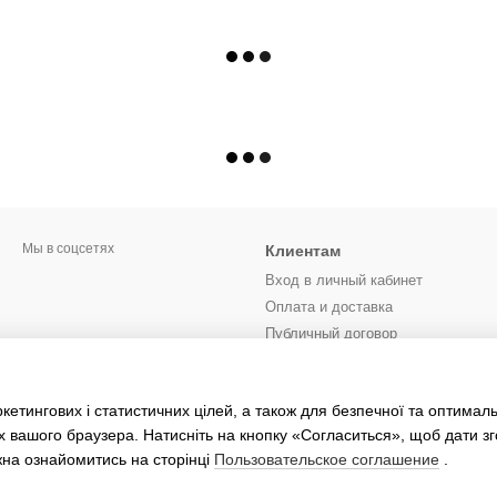
Мы в соцсетях
Клиентам
Вход в личный кабинет
Оплата и доставка
Публичный договор
Контактная информация
Блог
етингових і статистичних цілей, а також для безпечної та оптимал
Отзывы о магазине
х вашого браузера. Натисніть на кнопку «Согласиться», щоб дати зг
жна ознайомитись на сторінці
Пользовательское соглашение
.