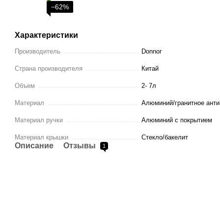
−62%
Характеристики
Производитель
Donnor
Страна производителя
Китай
Объем
2- 7л
Материал
Алюминий/гранитное анти
Материал ручки
Алюминий с покрытием
Материал крышки
Стекло/бакелит
Описание
Отзывы
1