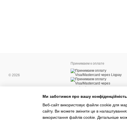
Принимаем к оплате
© 2026
Ми заботимся про вашу конфіденційність
Мобильная версия
Веб-сайт використовує файли cookie для марк
сайту. Ви можете змінити це в налаштування
Интернет-магазин создан с Хорошоп
використання файлів cookie. Детальніше мо