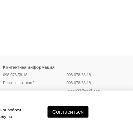
Контактная информация
098 078-58-18
098 078-58-18
098 078-58-18
Перезвонить вам?
latook23@mail.com
Украина, г. Полтава
ьної роботи
Карта проезда
Согласиться
оду на