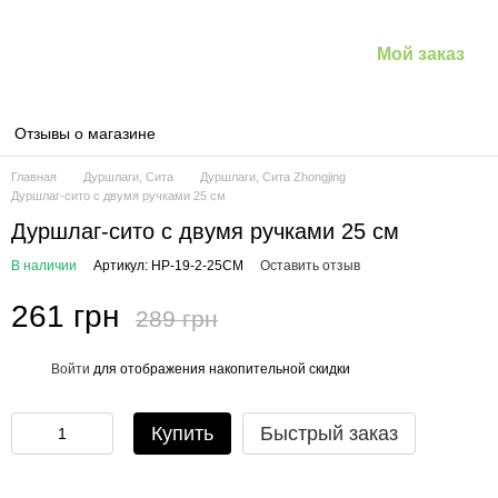
Мой заказ
Отзывы о магазине
Главная
Дуршлаги, Сита
Дуршлаги, Сита Zhongjing
Дуршлаг-сито с двумя ручками 25 см
Дуршлаг-сито с двумя ручками 25 см
В наличии
Артикул: HP-19-2-25CM
Оставить отзыв
261 грн
289 грн
Войти
для отображения накопительной скидки
%
Купить
Быстрый заказ