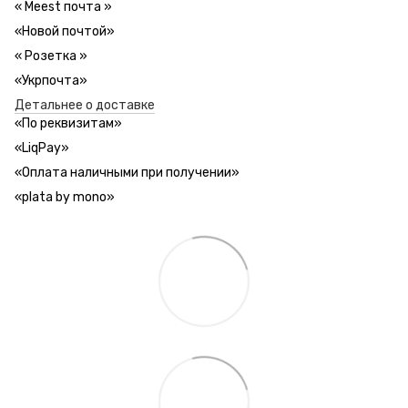
«
Meest почта
»
«Новой почтой»
«
Розетка
»
«Укрпочта»
Детальнее о доставке
«
По реквизитам
»
«LiqPay»
«
Оплата наличными при получении
»
«plata by mono»