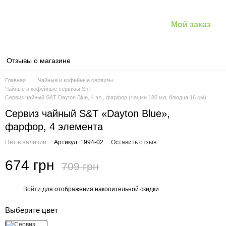
Мой заказ
Отзывы о магазине
Главная
Чайные и кофейные сервизы
Чайные и кофейные сервизы SnT
Сервиз чайный S&T Dayton Blue, 4 эл., фарфор (чашки 180 мл, блюдца 16 см)
Сервиз чайный S&T «Dayton Blue»,
фарфор, 4 элемента
Нет в наличии
Артикул: 1994-02
Оставить отзыв
674 грн
709 грн
Войти
для отображения накопительной скидки
%
Выберите цвет