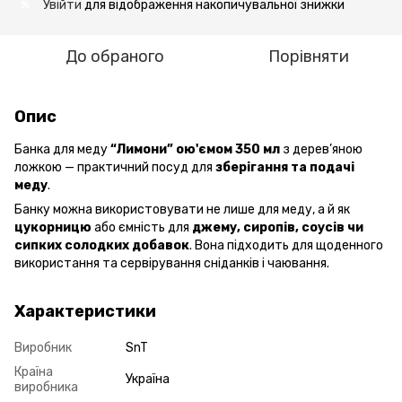
Увійти
для відображення накопичувальної знижки
%
До обраного
Порівняти
Опис
Банка для меду
“Лимони” ою'ємом 350 мл
з дерев’яною
ложкою — практичний посуд для
зберігання та подачі
меду
.
Банку можна використовувати не лише для меду, а й як
цукорницю
або ємність для
джему, сиропів, соусів чи
сипких солодких добавок
. Вона підходить для щоденного
використання та сервірування сніданків і чаювання.
Характеристики
Виробник
SnT
Країна
Україна
виробника