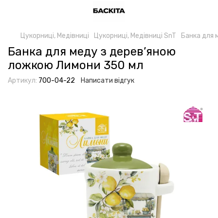
Цукорниці, Медівниці
Цукорниці, Медівниці SnT
Банка для 
Банка для меду з дерев’яною
ложкою Лимони 350 мл
Артикул:
700-04-22
Написати відгук