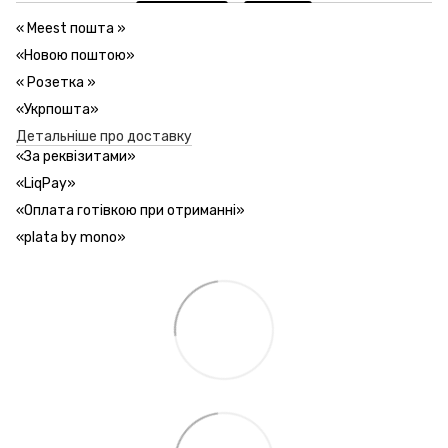
«
Meest пошта
»
«Новою поштою»
«
Розетка
»
«Укрпошта»
Детальніше про доставку
«За реквізитами»
«LiqPay»
«Оплата готівкою при отриманні»
«plata by mono»