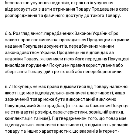
безоплатне усунення недоліків, строк на їх усунення
відраховується з дати отримання Товару Продавцем в своє
розпорядження та фізичного доступу до такого Товару.
6.6. Розгляд вимог, передбачених Законом України «Про
захист прав споживачів», провадиться Продавцем за умови
надання Покупцем документів, передбачених чинним
законодавством України. Продавець не відповідає за
недоліки Товару, які виникли після його передання Покупцеві
внаслідок порушення Покупцем правил користування або
зберігання Товару, дій третіх осіб або непереборної сили.
6.7. Покупець не має права відмовитися від товару належної
якості, що має індивідуально-визначені властивості, якщо
зазначений товар може бути використаний виключно
Покупцем, який його придбав, (в т.ч. за за бажанням Покупця
не стандартні розміри, характеристики, зовнішній вигляд,
комплектація та інше). Підтвердженням того, що товар має
індивідуально-визначені властивості, є відмінність розмірів
товару та інших характеристик, що вказані в інтернет-