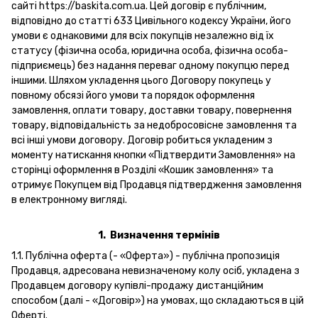
сайті https://baskita.com.ua. Цей договір є публічним,
відповідно до статті 633 Цивільного кодексу України, його
умови є однаковими для всіх покупців незалежно від їх
статусу (фізична особа, юридична особа, фізична особа-
підприємець) без надання переваг одному покупцю перед
іншими. Шляхом укладення цього Договору покупець у
повному обсязі його умови та порядок оформлення
замовлення, оплати товару, доставки товару, повернення
товару, відповідальність за недобросовісне замовлення та
всі інші умови договору. Договір робиться укладеним з
моменту натискання кнопки «Підтвердити Замовлення» на
сторінці оформлення в Розділі «Кошик замовлення» та
отримує Покупцем від Продавця підтвердження замовлення
в електронному вигляді.
1.
Визначення термінів
1.1. Публічна оферта (- «Оферта») - публічна пропозиція
Продавця, адресована невизначеному колу осіб, укладена з
Продавцем договору купівлі-продажу дистанційним
способом (далі - «Договір») на умовах, що складаються в цій
Оферті.