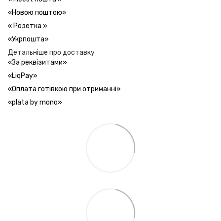
«Новою поштою»
«
Розетка
»
«Укрпошта»
Детальніше про доставку
«За реквізитами»
«LiqPay»
«Оплата готівкою при отриманні»
«plata by mono»