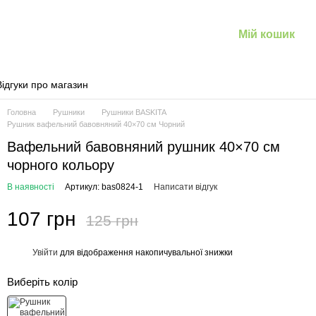
Мій кошик
Відгуки про магазин
Головна
Рушники
Рушники BASKITA
Рушник вафельний бавовняний 40×70 см Чорний
Вафельний бавовняний рушник 40×70 см
чорного кольору
В наявності
Артикул: bas0824-1
Написати відгук
107 грн
125 грн
Увійти
для відображення накопичувальної знижки
%
Виберіть колір