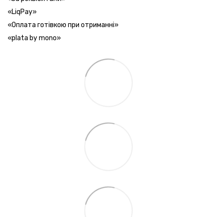
«LiqPay»
«Оплата готівкою при отриманні»
«plata by mono»