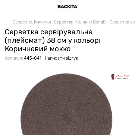
Серветки, Килимки
Серветки, Килимки BonaDi
Серветка се
Серветка сервірувальна
(плейсмат) 38 см у кольорі
Коричневий мокко
Артикул:
445-041
Написати відгук