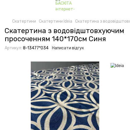
Скатертини
Скатертини Ideia
Скатертина з водовідштов
Скатертина з водовідштовхуючим
просоченням 140*170см Синя
Артикул:
8-13477*034
Написати відгук