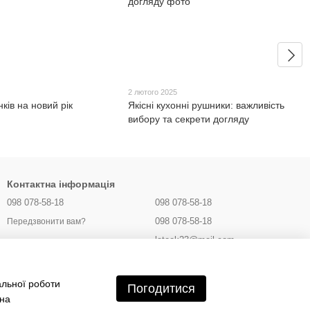
2 лютого 2025
нків на новий рік
Якісні кухонні рушники: важливість
вибору та секрети догляду
Контактна інформація
098 078-58-18
098 078-58-18
098 078-58-18
Передзвонити вам?
latook23@mail.com
Україна, м. Полтава
альної роботи
Мапа проїзду
Погодитися
 на