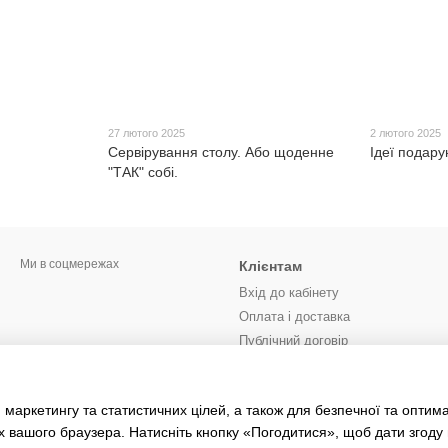
27 лютого 2025
2 лютого 2025
Сервірування столу. Або щоденне
Ідеї подару
"ТАК" собі.
Ми в соцмережах
Клієнтам
Вхід до кабінету
Оплата і доставка
Публічний договір
Контактна інформація
Блог
 маркетингу та статистичних цілей, а також для безпечної та оптим
Відгуки про магазин
х вашого браузера. Натисніть кнопку «Погодитися», щоб дати згоду