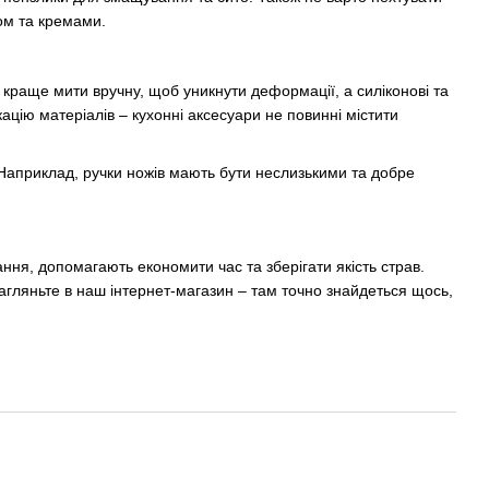
том та кремами.
 краще мити вручну, щоб уникнути деформації, а силіконові та
цію матеріалів – кухонні аксесуари не повинні містити
. Наприклад, ручки ножів мають бути неслизькими та добре
ня, допомагають економити час та зберігати якість страв.
гляньте в наш інтернет-магазин – там точно знайдеться щось,