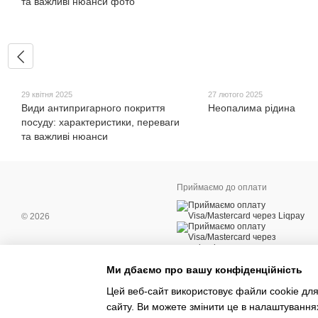
29 квітня 2025
27 лютого 2025
Види антипригарного покриття
Неопалима рідина
посуду: характеристики, переваги
та важливі нюанси
Приймаємо до оплати
© 2026
Ми дбаємо про вашу конфіденційність
Мобільна версія
Цей веб-сайт використовує файли cookie для
сайту. Ви можете змінити це в налаштування
Інтернет-магазин створений з