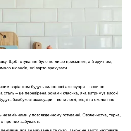
шку. Щоб готування було не лише приємним, а й зручним,
мало нюансів, які варто врахувати.
чним варіантом будуть силіконові аксесуари – вони не
а сталь – це перевірена роками класика, яка витримує високі
дуть бамбукові аксесуари – вони легкі, міцні та екологічно
ть незамінними у повсякденному готуванні. Овочечистка, терка,
сто про них забувають.
, пензлики для змащування та сито. Також не варто нехтувати