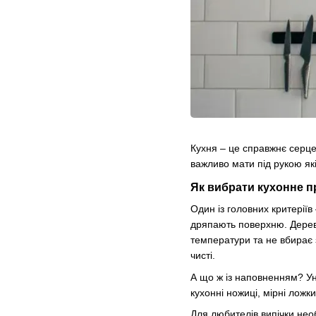
Кухня – це справжнє серце
важливо мати під рукою як
Як вибрати кухонне п
Один із головних критерії
дряпають поверхню. Дерев'
температури та не вбирає з
чисті.
А що ж із наповненням? Ун
кухонні ножиці, мірні ложк
Для любителів випічки нео