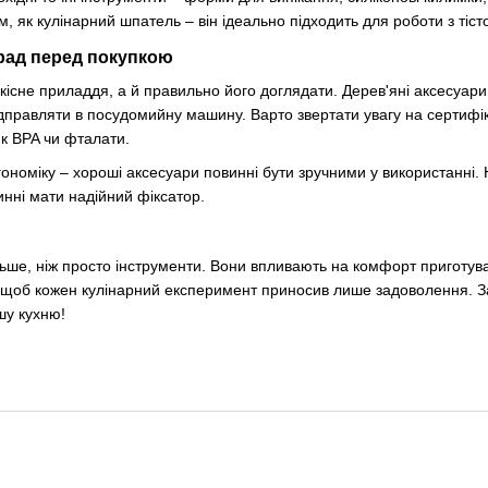
, як кулінарний шпатель – він ідеально підходить для роботи з тіс
рад перед покупкою
існе приладдя, а й правильно його доглядати. Дерев'яні аксесуари
дправляти в посудомийну машину. Варто звертати увагу на сертифіка
як BPA чи фталати.
ргономіку – хороші аксесуари повинні бути зручними у використанні
инні мати надійний фіксатор.
ьше, ніж просто інструменти. Вони впливають на комфорт приготуван
 щоб кожен кулінарний експеримент приносив лише задоволення. За
шу кухню!