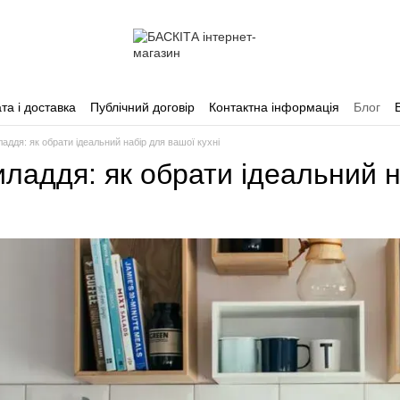
та і доставка
Публічний договір
Контактна інформація
Блог
аддя: як обрати ідеальний набір для вашої кухні
ладдя: як обрати ідеальний н