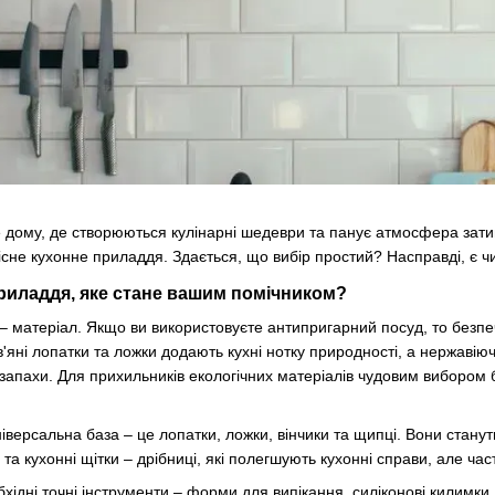
 дому, де створюються кулінарні шедеври та панує атмосфера зати
існе кухонне приладдя. Здається, що вибір простий? Насправді, є чи
риладдя, яке стане вашим помічником?
в – матеріал. Якщо ви використовуєте антипригарний посуд, то безпе
яні лопатки та ложки додають кухні нотку природності, а нержавіюч
апахи. Для прихильників екологічних матеріалів чудовим вибором бу
іверсальна база – це лопатки, ложки, вінчики та щипці. Вони стану
и та кухонні щітки – дрібниці, які полегшують кухонні справи, але ча
бхідні точні інструменти – форми для випікання, силіконові килимки