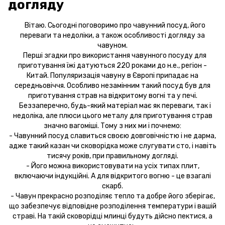
догляду
Вітаю. Сьогодні поговоримо про чавунний посуд, його
переваги та недоліки, а також особливості догляду за
чавуном.
Перші згадки про використання чавунного посуду для
приготування їжі датуються 220 роками до н.е., регіон -
Китай. Популяризація чавуну в Європі припадає на
середньовіччя. Особливо незамінним такий посуд був для
приготування страв на відкритому вогні та у печі.
Беззаперечно, будь-який матеріал має як переваги, так і
недоліка, але плюси цього металу для приготування страв
значно вагоміші. Тому з них ми і почнемо:
- Чавунний посуд славиться своєю довговічністю і не дарма,
адже такий казан чи сковорідка може слугувати сто, і навіть
тисячу років, при правильному догляді.
- Його можна використовувати на усіх типах плит,
включаючи індукційні. А для відкритого вогню - це взагалі
скарб.
- Чавун прекрасно розподіляє тепло та добре його зберігає,
що забезпечує відповідне розподілення температури і вашій
страві. На такій сковорідці млинці будуть дійсно пектися, а