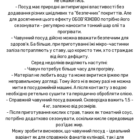
не смажитись.
- Посуд має природні антипригарні властивості без
додавання різних шкідливих та "безпечних" покриттів. Але
для досягнення цього ефекту ОБОВ'ЯЗКОВО потрібно його
сезонувати - регулярно наносити тонкий шар олії та
прогрівати.
- Чавунний посуд дійсно можна вважати безпечним для
здоров'я. Ба більше, при приготуванні їжі мікро-частинки
заліза потрапляють у ставу, що користо тим, хто страждає
від його дефіциту.
Серед недоліків виділяють наступні:
- Чавун потребує більше часу для прогріву.
- Матеріал не любить воду та може вкритися іржею при
неправильному догляді. Тому його ні в якому разі не можна
мити в посудомийній машині. А після контакту з водою
необхідно ретельно сушити та періодично обробляти олією.
- Справжній чавунний посуд важкий. Сковорідка важить 1.5 -
4 кг, залежно від розмірів.
- Після приготування кислих страв, таких як томатний соус,
потрібно додатково сезонувати, оскільки кисле середовище
роз'їдає жир.
Можу зробити висновок, що чавунний посуд - ідеальний
варіант як для справжніх фанатів кулінарії, так і для