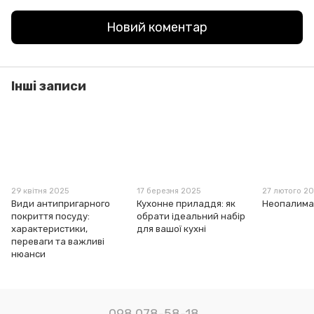
Новий коментар
Інші записи
29 квітня 2025
17 березня 2025
27 лютого 2
Види антипригарного
Кухонне приладдя: як
Неопалима
покриття посуду:
обрати ідеальний набір
характеристики,
для вашої кухні
переваги та важливі
нюанси
098 078-58-18