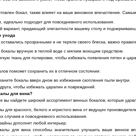
готовлен бокал, также влияет на ваше виновное впечатление. Сам
е, идеально подходит для повседневного использования.
й вариант, придающий элегантности вашему столу и подчеркиваю
о ухода
оставались прозрачными и не теряли своего блеска, важно правиль
 бокалы вручную в теплой воде с мягким моющим средством.
гкую ткань для полировки, чтобы избежать появления пятен и цар
лов поможет сохранить их в отличном состоянии:
раните бокалы вверх дном во избежание скопления пыли внутри.
 друга, чтобы избежать царапин и повреждений.
калы для вина?
е вы найдете широкий ассортимент винных бокалов, которые удов
ы для красного, белого и игристого вина от ведущих производител
х случаев и повседневного использования.
зайны дополнят любой интерьер.
алы для вина способны значительно улучшить ваше винное вп