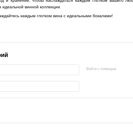
од и хранение, чтобы наслаждаться каждым глотком вашего люб
 идеальной винной коллекции.
аждайтесь каждым глотком вина с идеальными бокалами!
рий
Войти с помощью